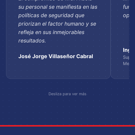
su personal se manifiesta en las
fund
políticas de seguridad que
oper
priorizan el factor humano y se
refleja en sus inmejorables
resultados.
Ing 
José Jorge Villaseñor Cabral
Super
Mexic
Desliza para ver más