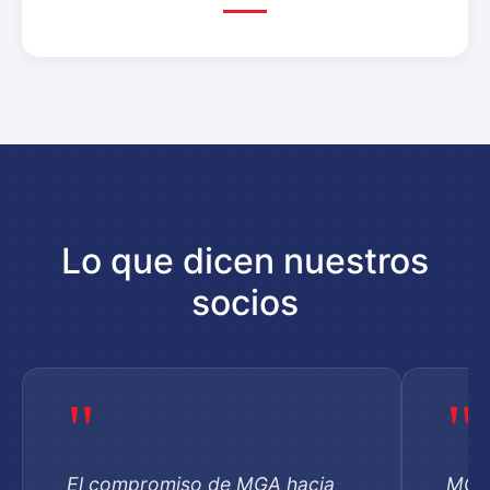
Lo que dicen nuestros
socios
"
"
El compromiso de MGA hacia
MGA 