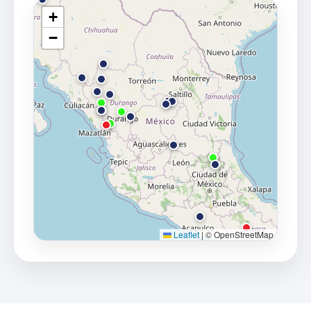
+
−
Leaflet
|
© OpenStreetMap