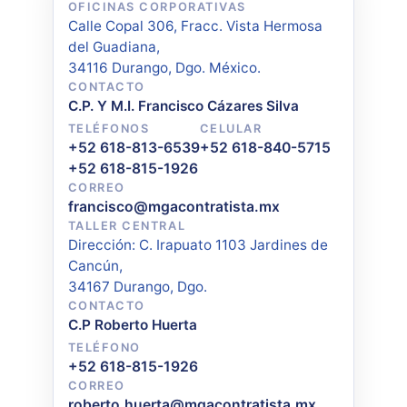
OFICINAS CORPORATIVAS
Calle Copal 306, Fracc. Vista Hermosa
del Guadiana,
34116 Durango, Dgo. México.
CONTACTO
C.P. Y M.I. Francisco Cázares Silva
TELÉFONOS
CELULAR
+52 618-813-6539
+52 618-840-5715
+52 618-815-1926
CORREO
francisco@mgacontratista.mx
TALLER CENTRAL
Dirección: C. Irapuato 1103 Jardines de
Cancún,
34167 Durango, Dgo.
CONTACTO
C.P Roberto Huerta
TELÉFONO
+52 618-815-1926
CORREO
roberto.huerta@mgacontratista.mx