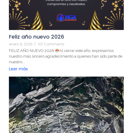
Feliz año nuevo 2026
enero 6, 2026
/
101 Comments
FELIZ AÑO NUEVO 2026
Al cerrar este año, expresamos
nuestro más sincero agradecimiento a quienes han sido parte de
nuestro...
Leer más